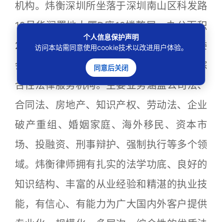
机构。炜衡深圳所坐落于深圳南山区科发路
19号华润置地大厦D座19楼整层，办公面积
个人信息保护声明
2500多平方米，是经深圳市高新园区管委
访问本站需同意使用cookie技术以改进用户体验。
会最早批准进驻深圳高新园区的一家大型综
同意后关闭
合性法律服务机构。主要业务涵盖公司法、
合同法、房地产、知识产权、劳动法、企业
破产重组、婚姻家庭、海外移民、资本市
场、投融资、刑事辩护、强制执行等多个领
域。炜衡律师拥有扎实的法学功底、良好的
知识结构、丰富的从业经验和精湛的执业技
能，有信心、有能力为广大国内外客户提供