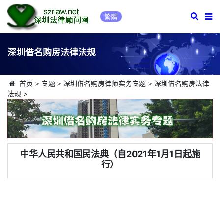
繁體
深圳借名购房法律法规
首页
>
专题
>
深圳借名购房律师实务专题
>
深圳借名购房法律
法规
>
中华人民共和国民法典（自2021年1月1日起施
行）