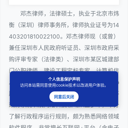
邓杰律师，法律硕士，执业于北京市炜
衡（深圳）律师事务所，律师执业证号为14
403201810022100。邓杰律师现（或曾）
兼任深圳市人民政府听证员、深圳市政府采
购评审专家（法律类）、深圳市某区城建部
门公职律师、建设工程定标专家、计算机信
个人信息保护声明
息网络安全员、Web前端开发工程师、Web
访问本站需同意使用cookie技术以改进用户体验。
服务器维护工程师，在城建、教育、纪检等
同意后关闭
政府系统以及网络科技领域从业多年，十分
了解行政程序运行规则，颇为熟悉网络领域
软件程序，非常擅长互联网+平台（含电子