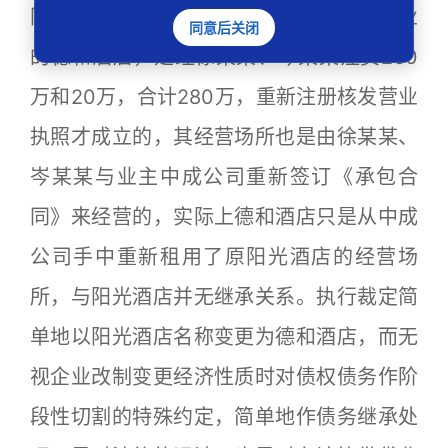
同样具有法律约束力。4.作为私营合伙企业
同意后关闭
的德和酒店，是经徐某某、岑某某注资260
万和20万，合计280万，重新注册核发营业
执照才成立的，其经营场所也是由徐某某、
岑某某与业主中成公司重新签订《承包合
同》来经营的，实际上德和酒店只是从中成
公司手中重新租用了原阳光酒店的经营场
所，与阳光酒店并无继承关系。执行裁定简
单地以阳光酒店名称变更为德和酒店，而无
视企业改制变更经济性质时对债权债务作阶
段性切割的特殊约定，简单地作债务继承处