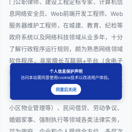
门公职律师、建设工程定标专家、计算机信
息网络安全员、Web前端开发工程师、Web
服务器维护工程师，在城建、教育、纪检等
政府系统以及网络科技领域从业多年，十分
了解行政程序运行规则，颇为熟悉网络领域
软件程序，非常擅长互联网+平台（含电子
个人信息保护声明
商务、网络游戏、软件程序、数据合规、区
访问本站需同意使用cookie技术以改进用户体验。
块链等）、房地产与建设工程（含工程质量
同意后关闭
与结算、房屋买卖与租赁、征地拆迁赔偿、
小区物业管理等）、民间借贷、劳动争议、
婚姻家事、强制执行等领域各类法律实务，
可为政府、企业和个人提供全方位、多层次