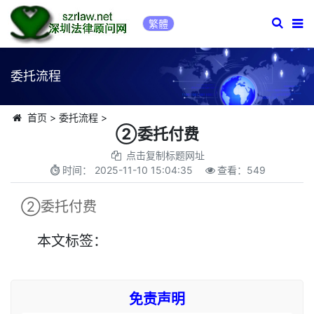
繁體
委托流程
首页
>
委托流程
>
②委托付费
点击复制标题网址
时间：
2025-11-10 15:04:35
查看：
549
②委托付费
本文
标签
：
免责声明