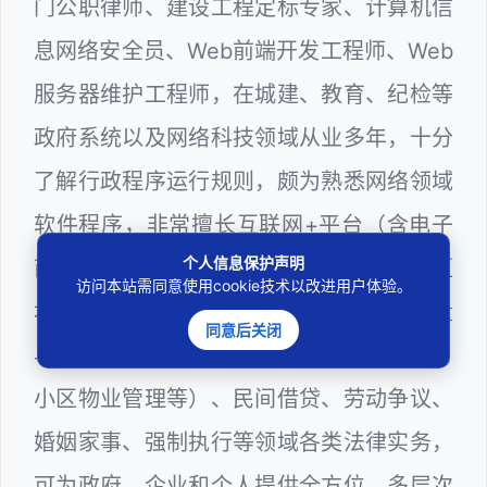
门公职律师、建设工程定标专家、计算机信
息网络安全员、Web前端开发工程师、Web
服务器维护工程师，在城建、教育、纪检等
政府系统以及网络科技领域从业多年，十分
了解行政程序运行规则，颇为熟悉网络领域
软件程序，非常擅长互联网+平台（含电子
个人信息保护声明
商务、网络游戏、软件程序、数据合规、区
访问本站需同意使用cookie技术以改进用户体验。
块链等）、房地产与建设工程（含工程质量
同意后关闭
与结算、房屋买卖与租赁、征地拆迁赔偿、
小区物业管理等）、民间借贷、劳动争议、
婚姻家事、强制执行等领域各类法律实务，
可为政府、企业和个人提供全方位、多层次