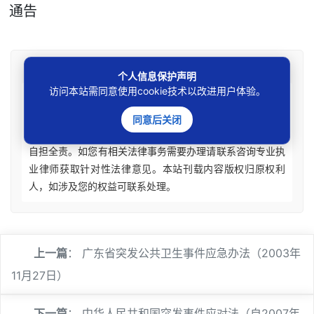
通告
免责声明
个人信息保护声明
访问本站需同意使用cookie技术以改进用户体验。
本站所刊资讯仅为学术观点交流，不构成任何形式法律
意见建议。法律适用存在地域、时效、个案等差异，请勿生
同意后关闭
搬硬套处理具体个案纠纷，由此产生的一切法律后果皆由您
自担全责。如您有相关法律事务需要办理请联系咨询专业执
业律师获取针对性法律意见。本站刊载内容版权归原权利
人，如涉及您的权益可联系处理。
上一篇
：
广东省突发公共卫生事件应急办法（2003年
11月27日）
下一篇
：
中华人民共和国突发事件应对法（自2007年