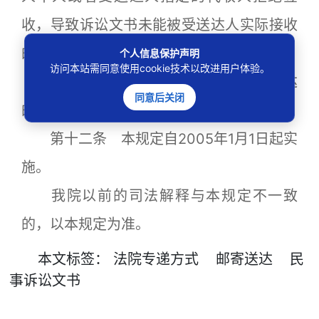
收，导致诉讼文书未能被受送达人实际接收
的，文书退回之日视为送达之日。
个人信息保护声明
访问本站需同意使用cookie技术以改进用户体验。
受送达人能够证明自己在诉讼文书送达
同意后关闭
的过程中没有过错的，不适用前款规定。
第十二条 本规定自2005年1月1日起实
施。
我院以前的司法解释与本规定不一致
的，以本规定为准。
本文
标签
：
法院专递方式
邮寄送达
民
事诉讼文书