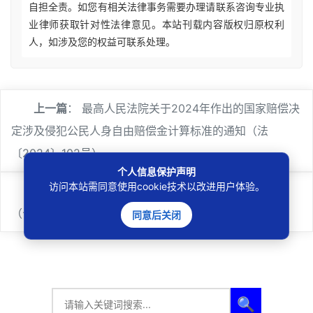
自担全责。如您有相关法律事务需要办理请联系咨询专业执
业律师获取针对性法律意见。本站刊载内容版权归原权利
人，如涉及您的权益可联系处理。
上一篇
：
最高人民法院关于2024年作出的国家赔偿决
定涉及侵犯公民人身自由赔偿金计算标准的通知（法
〔2024〕102号）
个人信息保护声明
访问本站需同意使用cookie技术以改进用户体验。
下一篇
：
公安机关涉案枪支弹药性能鉴定工作规定
（公通字〔2019〕30号）
同意后关闭
🔍