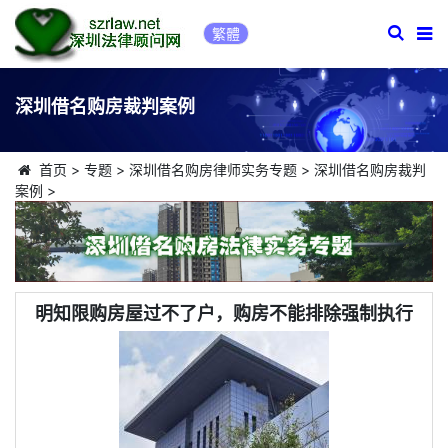
繁體
深圳借名购房裁判案例
首页
>
专题
>
深圳借名购房律师实务专题
>
深圳借名购房裁判
案例
>
明知限购房屋过不了户，购房不能排除强制执行