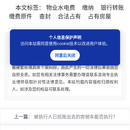
本文
标签
：
物业水电费
缴纳
银行转账
缴费原件
查封
合法占有
占有房屋
个人信息保护声明
免责声明
访问本站需同意使用cookie技术以改进用户体验。
本站所刊资讯仅为学术观点交流，不构成任何形式法律
同意后关闭
意见建议。法律适用存在地域、时效、个案等差异，请勿生
搬硬套处理具体个案纠纷，由此产生的一切法律后果皆由您
自担全责。如您有相关法律事务需要办理请联系咨询专业执
业律师获取针对性法律意见。本站刊载内容版权归原权利
人，如涉及您的权益可联系处理。
上一篇
：
被执行人已抵账出去的奔驰车能否执行？