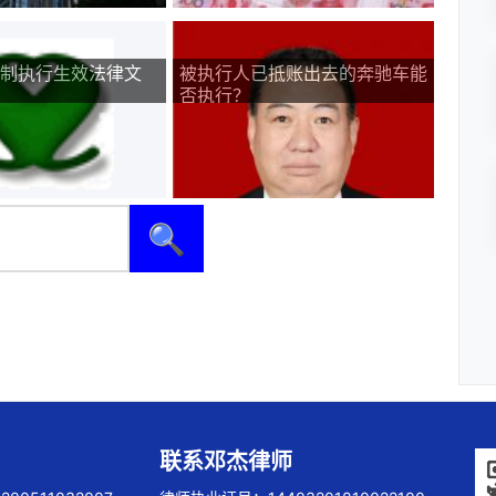
制执行生效法律文
被执行人已抵账出去的奔驰车能
否执行？
🔍
联系邓杰律师