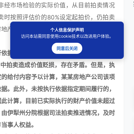
非经市场检验的实际价值，从目前拍卖情况
卖时按照评估价的80%设定起拍价，仍拍卖
房地产公司暂未提交充分证据证明本案存在明
个人信息保护声明
访问本站需同意使用cookie技术以改进用户体验。
同意后关闭
依据确定的给付数额是依据司法鉴定意见均
程中拍卖造成价值贬损，存在矛盾。但是，执
定的给付内容予以计算，某某房地产公司该项
依据。此外，未按执行依据指定期间履行的，
据此计算，目前已实际执行的财产价值未超过
，由伊犁州分院根据司法拍卖推进情况，及时
方当事人权益。