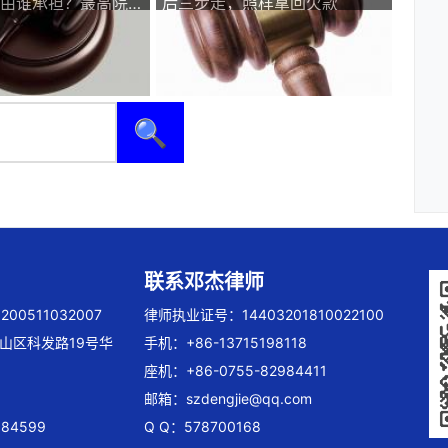
由谁承担？最高院这
后三步走，照样拿回欠款
🔍
联系邓杰律师
00511032007
律师执业证号：14403201810022100
山区科发路19号华
手机：+86-13715198118
座机：+86-0755-82984411
邮箱：
szdengjie@qq.com
84599
Q Q：578700168