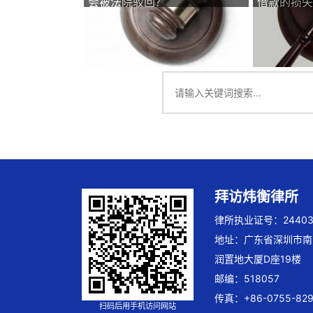
会被法院驳回？
借款的损失
样判
拜访炜衡律所
律所执业证号：244032
地址：广东省深圳市南
润置地大厦D座19楼
邮编：518057
传真：+86-0755-829
扫码后用手机访问网站