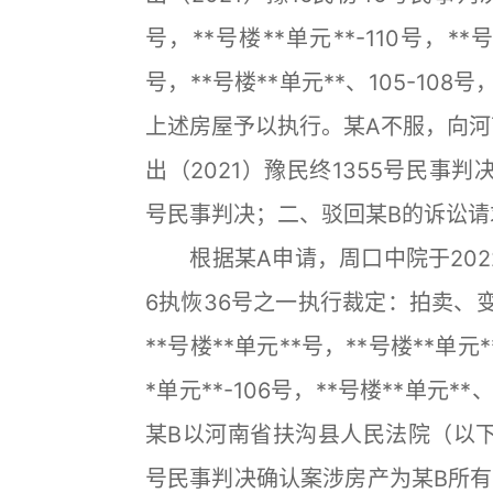
号，**号楼**单元**-110号，**号
号，**号楼**单元**、105-1
上述房屋予以执行。某A不服，向河南
出（2021）豫民终1355号民事判
号民事判决；二、驳回某B的诉讼请
根据某A申请，周口中院于2022年
6执恢36号之一执行裁定：拍卖、
**号楼**单元**号，**号楼**单元**
*单元**-106号，**号楼**单元*
某B以河南省扶沟县人民法院（以下简
号民事判决确认案涉房产为某B所有