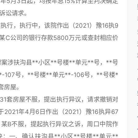
12年5月3日起，均按年息15%计算至判决确定
诉讼请求。
执行，执行中，该院作出（2021）豫16执9
某C公司的银行存款5800万元或查封相应价
涉扶沟县**小区**号楼**单元**号，**号
*-107号，**号楼**单元**-106号，**号楼*
1套房屋。
1套房屋不服，提出执行异议，请求撤销对
21年4月6日作出（2021）豫16执异67
。某B不服，提起执行异议之诉，周口中院作
决：一、确认扶沟县**小区**号楼**单元**