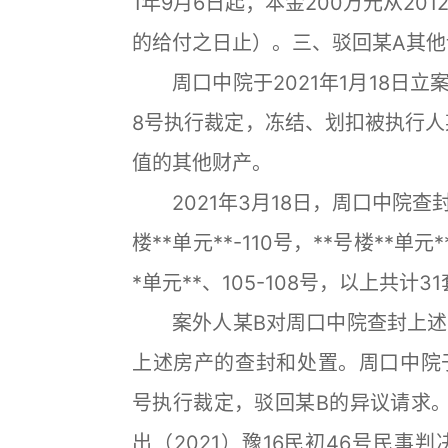
1年9月6日起；本金200万元从20
的给付之日止）。三、驳回某A其他
周口中院于2021年1月18日立案
8号执行裁定，冻结、划扣被执行人
值的其他财产。
2021年3月18日，周口中院查封案
楼**单元**-110号，**号楼**单元*
*单元**、105-108号，以上共计3
案外人某B对周口中院查封上述3
上述房产的查封和处置。周口中院于20
号执行裁定，驳回某B的异议请求
出（2021）豫16民初46号民事判