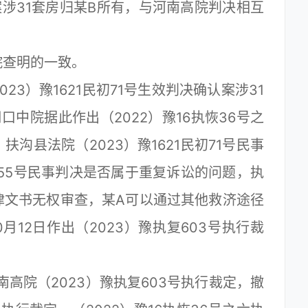
定案涉31套房归某B所有，与河南高院判决相互
查明的一致。
）豫1621民初71号生效判决确认案涉31
中院据此作出（2022）豫16执恢36号之
沟县法院（2023）豫1621民初71号民事
355号民事判决是否属于重复诉讼的问题，执
律文书无权审查，某A可以通过其他救济途径
月12日作出（2023）豫执复603号执行裁
高院（2023）豫执复603号执行裁定，撤