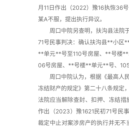
月11日作出（2022）豫16执恢3
某A不服，提出执行异议。
周口中院另查明，扶沟县法院于202
71号民事判决：确认扶沟县**小区**
**单元**号至110号房屋、**号楼*
06号房屋、**号楼**单元**号、1
周口中院认为，根据《最高人民
冻结财产的规定》第二十八条规定
法院应当解除查封、扣押、冻结措施
作出（2023）豫1621民初71号
裁定中止对案涉房产的执行并无不当