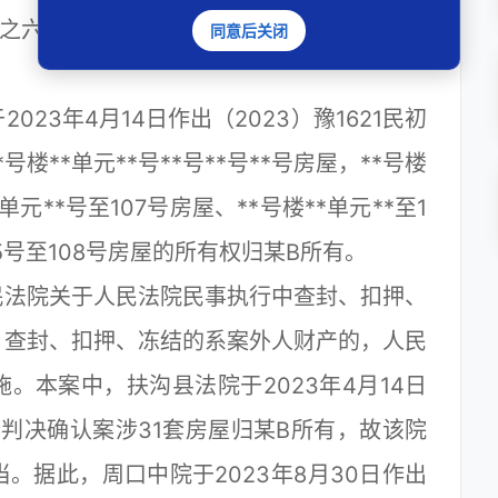
6号之六执行裁定：中止案涉31套房屋的执行。
同意后关闭
3年4月14日作出（2023）豫1621民初
号楼**单元**号**号**号**号房屋，**号楼
*单元**号至107号房屋、**号楼**单元**至1
05号至108号房屋的所有权归某B所有。
法院关于人民法院民事执行中查封、扣押、
，查封、扣押、冻结的系案外人财产的，人民
。本案中，扶沟县法院于2023年4月14日
民事判决确认案涉31套房屋归某B所有，故该院
。据此，周口中院于2023年8月30日作出