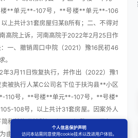
楼**单元**-107号，**号楼**单元**-106
08号，以上共计31套房屋归某B所有；二、不得对
高院上诉，河南高院于2022年2月25日作
决：一、撤销周口中院（2021）豫16民初46
求。
3月11日恢复执行，并作出（2022）豫1
变卖被执行人某C公司名下位于扶沟县**小区
-110号，**号楼**单元**-107号，**号楼*
*、105-108号，以上共计31套房屋。因案外人
称扶沟县法院）（2023）豫1621民初71
个人信息保护声明
为由，要求中止执行，周口中院于2023年5
访问本站需同意使用cookie技术以改进用户体验。