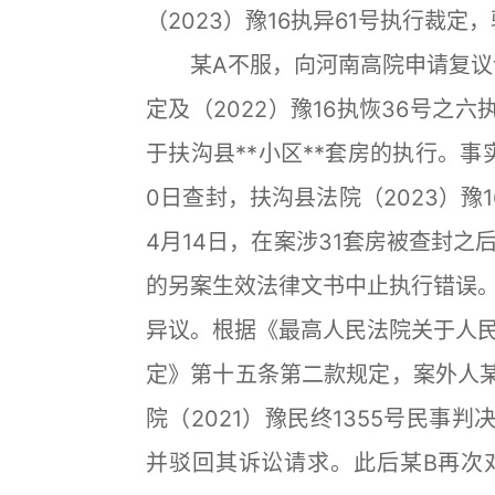
（2023）豫16执异61号执行裁定
某A不服，向河南高院申请复议请求：
定及（2022）豫16执恢36号之
于扶沟县**小区**套房的执行。事实
0日查封，扶沟县法院（2023）豫1
4月14日，在案涉31套房被查封
的另案生效法律文书中止执行错误
异议。根据《最高人民法院关于人
定》第十五条第二款规定，案外人某
院（2021）豫民终1355号民事
并驳回其诉讼请求。此后某B再次对