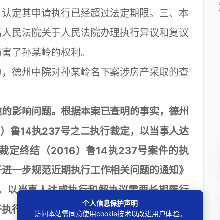
》认定其申请执行已经超过法定期限。三、本
高人民法院关于人民法院办理执行异议和复议
损害了孙某岭的权利。
，德州中院对孙某岭名下案涉房产采取的查
的影响问题。根据本案已查明的事实，德州
16）鲁14执237号之二执行裁定，以当事人达
定终结（2016）鲁14执237号案件的执
于进一步规范近期执行工作相关问题的通知》
规定，以当事人达成执行和解协议需要长期履行
个人信息保护声明
于执行完毕或申请执行人撤销执行申请等情形
访问本站需同意使用cookie技术以改进用户体验。