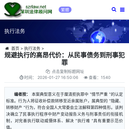
繁體
执行法务
首页
>
执行法务
>
规避执行的高昂代价：从民事债务到刑事犯
罪
点击复制标题网址
时间：
2026-01-27 16:50:06
查看：
1540
编者按：
本案典型意义在于厘清拒执罪中 "情节严重 "的认定
标准。行为人将征收补偿款转移至近亲属账户，属典型的 "隐藏、
转移财产 "行为，符合全国人大常委会立法解释第四种情形。该判
决确立了民事执行程序中财产变动报告义务与刑事责任的衔接机
制，对完善执行联动威慑体系、解决 "执行难 "具有重要示范价
值。