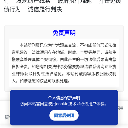
行
发现财产线索
破解执行难题
打击逃废
债行为
诚信履行判决
免责声明
本站所刊资讯仅为学术观点交流，不构成任何形式法律
意见建议。法律适用存在地域、时效、个案等差异，请勿生
搬硬套处理具体个案纠纷，由此产生的一切法律后果皆由您
自担全责。如您有相关法律事务需要办理请联系咨询专业执
业律师获取针对性法律意见。本站刊载内容版权归原权利
人，如涉及您的权益可联系处理。
个人信息保护声明
访问本站需同意使用cookie技术以改进用户体验。
上一篇
：
财务造假+虚假破产双罪并罚：企业老板挪用
同意后关闭
资金、虚构债务终落法网