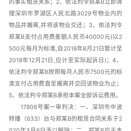
的事实租赁关系；2、依法判令郑某B立即清
理深圳市罗湖区人民北路3029号物业内的
物品并搬离,并将该物业交还；3、依法判令
郑某B支付占用费差额人民币40000元(以2
500元每月为标准,自2018年8月21日暂计至
2019年12月21日,应计至实际起诉日)；4、
依法判令郑某B按照每月人民币7500元的标
准支付占用费直至搬离并交回该物业为止；
5、依法判令郑某B承担本案全部诉讼费用。
17806号案一审判决：一、深圳市中波
转播（633）台与郑某B的租赁合同关系于2
020年3月6日予以解除；二、郑某B应于本