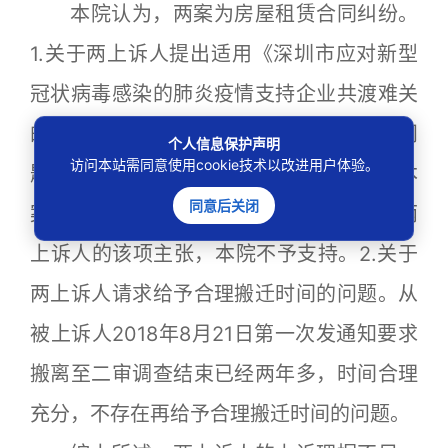
本院认为，两案为房屋租赁合同纠纷。
1.关于两上诉人提出适用《深圳市应对新型
冠状病毒感染的肺炎疫情支持企业共渡难关
的若干措施》规定减免2个月租金的主张问
个人信息保护声明
访问本站需同意使用cookie技术以改进用户体验。
题。经审查，被上诉人并非国有企业，故本
同意后关闭
案并不适用上述文件减免租金的规定。对两
上诉人的该项主张，本院不予支持。2.关于
两上诉人请求给予合理搬迁时间的问题。从
被上诉人2018年8月21日第一次发通知要求
搬离至二审调查结束已经两年多，时间合理
充分，不存在再给予合理搬迁时间的问题。