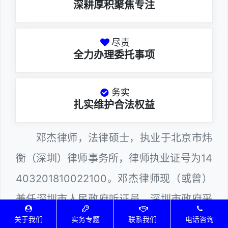
深耕厚积聚焦专注
尽责
全力办理委托事项
务实
扎实维护合法权益
邓杰律师，法律硕士，执业于北京市炜
衡（深圳）律师事务所，律师执业证号为14
403201810022100。邓杰律师现（或曾）
兼任深圳市人民政府听证员、深圳市政府采
购评审专家（法律类）、深圳市某区城建部
关于我们
实务专题
联系我们
电话咨询