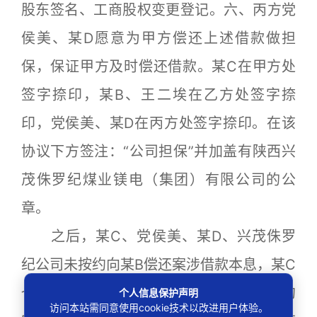
股东签名、工商股权变更登记。六、丙方党
侯美、某D愿意为甲方偿还上述借款做担
保，保证甲方及时偿还借款。某C在甲方处
签字捺印，某B、王二埃在乙方处签字捺
印，党侯美、某D在丙方处签字捺印。在该
协议下方签注：“公司担保”并加盖有陕西兴
茂侏罗纪煤业镁电（集团）有限公司的公
章。
之后，某C、党侯美、某D、兴茂侏罗
纪公司未按约向某B偿还案涉借款本息，某C
也未按2015年2月14日的《还款协议书》约
个人信息保护声明
访问本站需同意使用cookie技术以改进用户体验。