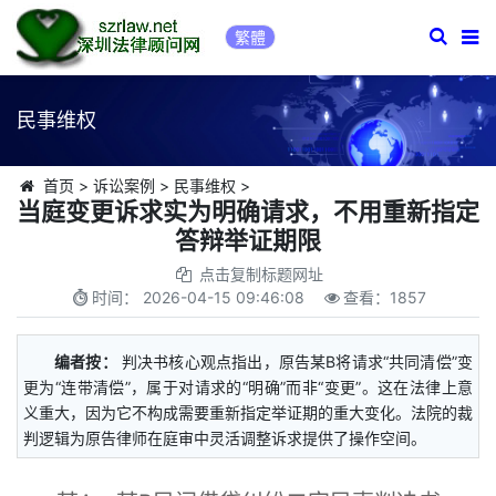
繁體
民事维权
首页
>
诉讼案例
>
民事维权
>
当庭变更诉求实为明确请求，不用重新指定
答辩举证期限
点击复制标题网址
时间：
2026-04-15 09:46:08
查看：
1857
编者按：
判决书核心观点指出，原告某B将请求“共同清偿”变
更为“连带清偿”，属于对请求的“明确”而非“变更”。这在法律上意
义重大，因为它不构成需要重新指定举证期的重大变化。法院的裁
判逻辑为原告律师在庭审中灵活调整诉求提供了操作空间。