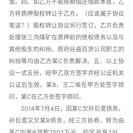
金。四、如乙方不能按期偿还借款本息，乙
方将质押股权转让于乙方。（应该属于协议
笔误？）股权转让协议另行签订，乙方负责
处理张三沟煤矿在质押前的债权债务以及与
其他股东的纠纷。原府谷县百货公司职工的
纠纷等均由乙方某C负责解决。五、以上协
议一式五份，经甲乙双方签字并经公证机关
公证后生效。某B、王二埃在甲方处签字捺
印，某C在乙方处签字捺印。
2014年7月4日，因某C欠孙巨宽债务，
孙巨宽又欠某B债务，经三方协商，转为由
某C向某B贷款2502万元，约定月息2分，