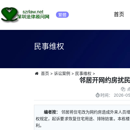
首页
繁體
民事维权
首页
>
诉讼案例
>
民事维权
>
邻居开网约房扰
时间：
2026-05
编者按：
邻居将住宅改为网约房造成外来人员
权规定，起诉要求恢复住宅用途、排除妨害。本栋楼
利。