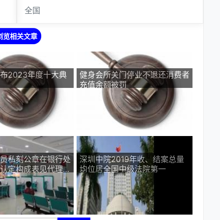
全国
浏览相关文章
布2023年度十大典
健身会所关门停业不退还消费者
充值余额被罚
员私刻公章在银行处
深圳中院2019年收、结案总量
认定构成表见代理判
均位居全国中级法院第一