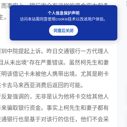
。而事实上，银行完全有这样的资金实力和条
个人信息保护声明
生。因此一审法院判决银行承担全部赔偿责
访问本站需同意使用cookie技术以改进用户体验。
同意后关闭
圳中院提起上诉。昨日交通银行一方代理人
且从未出境”存在严重错误。虽然柯先生和妻
证明该借记卡未被他人携带出境。尤其是刷卡
该卡去马来西亚消费后返回的可能。
反复强调的，无非是认为他将卡交给其他人
诉来骗取银行资金。事实上柯先生和妻子都有
交通银行也是基于对该行的信任，他们不会采