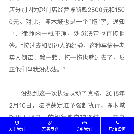
店分别因为超门店经营被罚款2500元和150
0元。对此，陈木城也是一个“拖”字，通知
单、律师函一概不理，处罚决定也直接拒
签。“按过去和周边人的经验，这种事情是老
实人倒霉，赖一赖、拖一拖也就过去了，反
正他们拿我没办法。”
没想到这一次执法队动了真格。2015年
2月10日，法院裁定准予强制执行，陈木城
随即发现自己的银行账户被冻结。无奈之
下，只得乖乖去缴罚款，加上滞纳金，400
关于我们
实务专题
联系我们
电话咨询