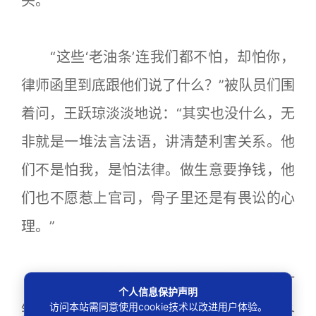
头。
“这些‘老油条’连我们都不怕，却怕你，
律师函里到底跟他们说了什么？”被队员们围
着问，王跃琼淡淡地说：“其实也没什么，无
非就是一堆法言法语，讲清楚利害关系。他
们不是怕我，是怕法律。做生意要挣钱，他
们也不愿惹上官司，骨子里还是有畏讼的心
理。”
初战告捷，唐恩明和谢挺等人趁热打
个人信息保护声明
访问本站需同意使用cookie技术以改进用户体验。
铁，在实践中完善“律师驻队、随队执法”各