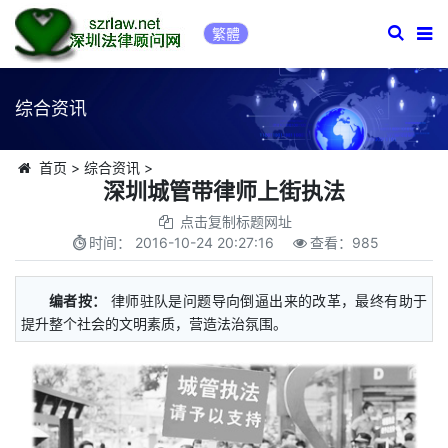
繁體
综合资讯
首页
>
综合资讯
>
深圳城管带律师上街执法
点击复制标题网址
时间：
2016-10-24 20:27:16
查看：
985
编者按：
律师驻队是问题导向倒逼出来的改革，最终有助于
提升整个社会的文明素质，营造法治氛围。