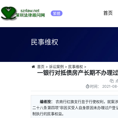
首页
繁體
民事维权
首页
>
诉讼案例
>
民事维权
>
一银行对抵债房产长期不办理
时间：
2021-08-
编者按：
农商行红旗支行怠于行使权利，就案
二十八条第四项“非因买受人自身原因未办理过户登
制执行的民事权益。