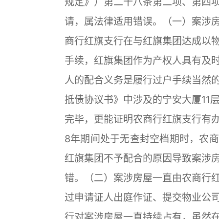
规定》）第二十八条第二项、第四
请，属法律适用错误。（一）案涉
商行红旗支行在与红旗集团达成以
手续，红旗集团作为产权人具有及
人的配合义务是履行过户手续当然
抵债协议书》中涉及的宁安大厦11
完毕，更能证明农商行红旗支行有办理
8年期间处于无查封空档期时，农
红旗集团不予配合的原因导致案涉
错。（二）案涉房屋一直由农商行
过申请证人出庭作证、提交物业公
行对案涉房屋一直持续占有，虽然