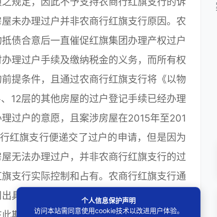
项之规定，因此不予支持农商行红旗支行的诉
房屋未办理过户并非农商行红旗支行原因。农
物抵债合意后一直催促红旗集团办理产权过户
时办理过户手续及缴纳税金的义务，而所有权
的前提条件，且通过农商行红旗支行将《以物
层、12层的其他房屋的过户登记手续已经办理
过户的意愿，且案涉房屋在2015年至201
商行红旗支行便递交了过户的申请，但是因为
房屋无法办理过户，并非农商行红旗支行的过
红旗支行实际控制和占有。农商行红旗支行通
司出具的《情况说明》能够证明农商行红旗支
个人信息保护声明
访问本站需同意使用cookie技术以改进用户体验。
在此期间农商行红旗支行与案外人签订《资产