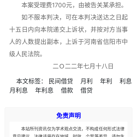
本案受理费1700元，由被告关某承担。
如不服本判决，可在本判决送达之日起
十五日内向本院递交上诉状，并按对方当事
人的人数提出副本，上诉于河南省信阳市中
级人民法院。
二Ｏ二二年七月十八日
本文
标签
：
民间借贷
月利
年利
利息
月利息
年利息
借款
借贷
免责声明
本站所刊资讯仅为学术观点交流，不构成任何形式法律
意见建议。法律适用存在地域、时效、个案等差异，请勿生