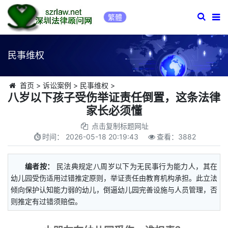
繁體
民事维权
首页
>
诉讼案例
>
民事维权
>
八岁以下孩子受伤举证责任倒置，这条法律
家长必须懂
点击复制标题网址
时间：
2026-05-18 20:19:43
查看：
3882
编者按：
民法典规定八周岁以下为无民事行为能力人，其在
幼儿园受伤适用过错推定原则，举证责任由教育机构承担。此立法
倾向保护认知能力弱的幼儿，倒逼幼儿园完善设施与人员管理，否
则推定有过错须赔偿。