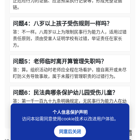
止危险行为的证据、应急预案执行记录等，形成完整证据
链。
问题4：八岁以上孩子受伤规则一样吗？
答：不一样。八周岁以上为限制民事行为能力人，适用过错
责任原则，须由受害人证明学校有过错，举证责任在家长
方。
问题5：老师临时离开算管理失职吗？
答：算。组织活动时老师应全程在场看护，擅自离开或未尽
盯防义务导致事故，属于未履行管理职责的过错行为。
问题6：民法典哪条保护幼儿园受伤儿童？
答：第一千一百九十九条明确规定，无民事行为能力人在幼
儿园受伤，幼儿园不能证明尽到教育管理职责的，应承担侵
个人信息保护声明
权责任。
访问本站需同意使用cookie技术以改进用户体验。
同意后关闭
本文
标签
：
无民事行为能力人认定
过错