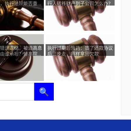
，执行法院能否重新
行人转移财产到子公司怎么办？
错误冻结，被迫高息
执行过期后悔药：签了还款协议
由谁承担？最高院这
后三步走，照样拿回欠款
🔍