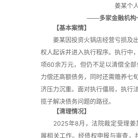
姜某个
——
多家金融机构
【基本案情】
姜某因投资火锅店经营亏损及出
权人起诉并进入执行程序。执行中
项60余万元，但仍不足以清偿全
力偿还高额债务，同时还需赡养七
济压力沉重。面对执行僵局，执行
揽子解决债务问题的路径。
【清理情况】
2025年8月，法院裁定受理姜
展相关工作。经债权申报与审查，共