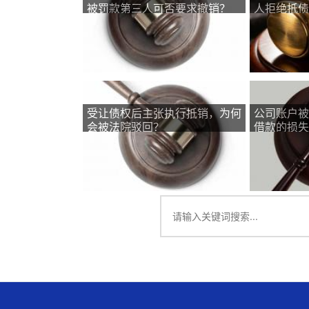
被罚款第三人可否要求撤销？
人拒绝抵债
评估拍卖？
受让债权后主张执行抵销，为何
公司账户被
会被法院驳回？
借款的损失
样判