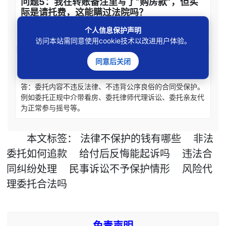
问题5：我在转账备注里写了“购房款”，但实
际是请托费，这能瞒过法院吗？
答：法院会结合聊天记录、通话录音、证人证言等综合认定
个人信息保护声明
真实法律关系，仅凭“购房款”备注无法掩盖不法目的。
访问本站需同意使用cookie技术以改进用户体验。
同意后关闭
问题6：哪些委托合同是合法的，法院会保
护？
答：委托内容不违反法律、不违背公序良俗的合同受保护。
例如委托正规中介带看房、委托律师代理诉讼、委托亲友代
为正常参与摇号等。
本文
标签
：
法律不保护的钱有哪些
非法
委托如何追款
给付后反悔能起诉吗
违法合
同纠纷处理
民事诉讼不予保护情形
风险代
理委托合法吗
免责声明