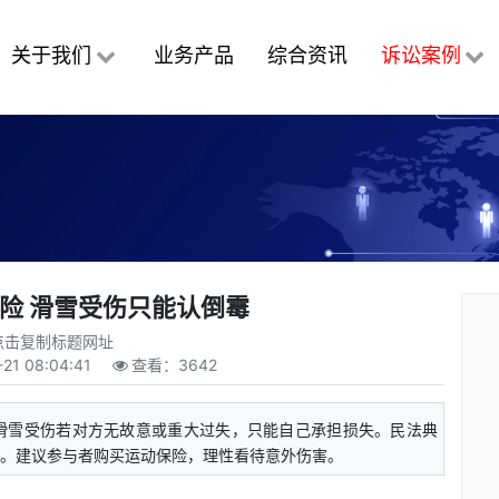
关于我们
业务产品
综合资讯
诉讼案例
险 滑雪受伤只能认倒霉
点击复制标题网址
21 08:04:41
查看：
3642
滑雪受伤若对方无故意或重大过失，只能自己承担损失。民法典
展。建议参与者购买运动保险，理性看待意外伤害。