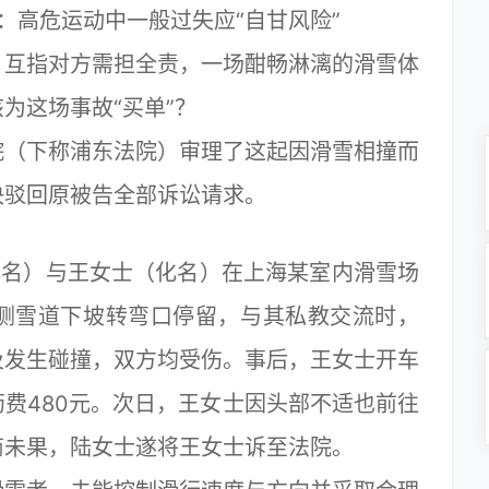
：高危运动中一般过失应“自甘风险”
互指对方需担全责，一场酣畅淋漓的滑雪体
为这场事故“买单”？
（下称浦东法院）审理了这起因滑雪相撞而
决驳回原被告全部诉讼请求。
化名）与王女士（化名）在上海某室内滑雪场
左侧雪道下坡转弯口停留，与其私教交流时，
及发生碰撞，双方均受伤。事后，王女士开车
费480元。次日，王女士因头部不适也前往
商未果，陆女士遂将王女士诉至法院。